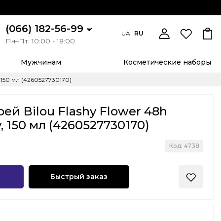
(066) 182-56-99
UA
RU
Пн–Пт: 10:00 - 18:00
Мужчинам
Косметические наборы
 150 мл (4260527730170)
ей Bilou Flashy Flower 48h
, 150 мл (4260527730170)
Код: 4738
Быстрый заказ