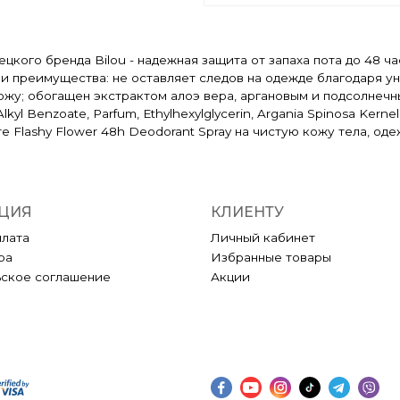
мецкого бренда Bilou - надежная защита от запаха пота до 48
 преимущества: не оставляет следов на одежде благодаря уни
жу; обогащен экстрактом алоэ вера, аргановым и подсолнечны
5 Alkyl Benzoate, Parfum, Ethylhexylglycerin, Argania Spinosa Kern
ите Flashy Flower 48h Deodorant Spray на чистую кожу тела, од
ЦИЯ
КЛИЕНТУ
плата
Личный кабинет
ра
Избранные товары
ьское соглашение
Акции