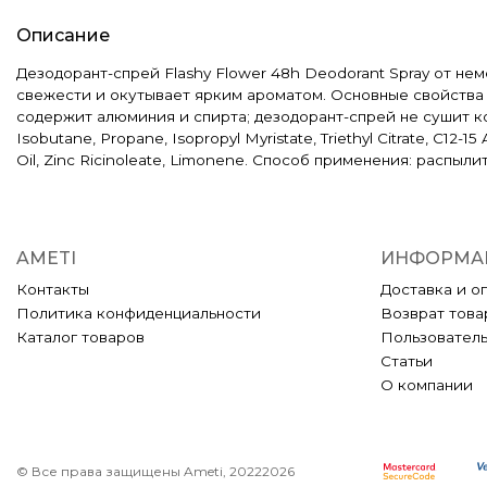
Описание
Дезодорант-спрей Flashy Flower 48h Deodorant Spray от не
свежести и окутывает ярким ароматом. Основные свойства и
содержит алюминия и спирта; дезодорант-спрей не сушит ко
Isobutane, Propane, Isopropyl Myristate, Triethyl Citrate, C12-1
Oil, Zinc Ricinoleate, Limonene. Способ применения: распыл
AMETI
ИНФОРМА
Контакты
Доставка и о
Политика конфиденциальности
Возврат това
Каталог товаров
Пользовател
Статьи
О компании
© Все права защищены Ameti, 20222026