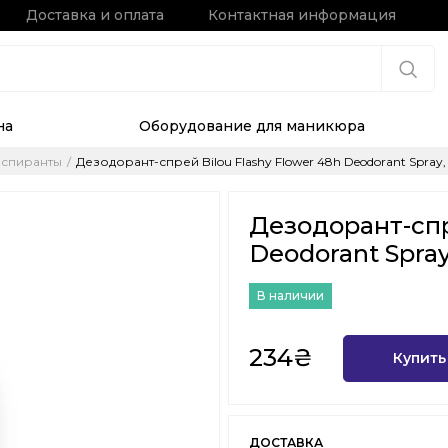
Доставка и оплата
Контактная информация
на
Оборудование для маникюра
рспиранты
Дезодорант-спрей Bilou Flashy Flower 48h Deodorant Spray,
Дезодорант-спр
Deodorant Spray
В наличии
234₴
Купить
ДОСТАВКА