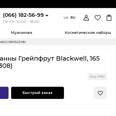
(066) 182-56-99
UA
RU
Пн–Пт: 10:00 - 18:00
Мужчинам
Косметические наборы
(4820085154308)
анны Грейпфрут Blackwell, 165
308)
Код: 5160
Быстрый заказ