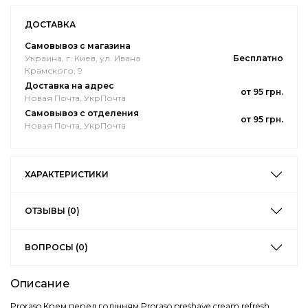
ДОСТАВКА
Самовывоз с магазина
Украина, г. Киев, ул. Ивана
Бесплатно
Крамского, 9
Доставка на адрес
от 95 грн.
Новая Почта, УкрПочта
Самовывоз с отделения
от 95 грн.
Новая Почта, УкрПочта
ХАРАКТЕРИСТИКИ
ОТЗЫВЫ (0)
ВОПРОСЫ (0)
Описание
Proraso Крем перед голінням Proraso preshave cream refresh