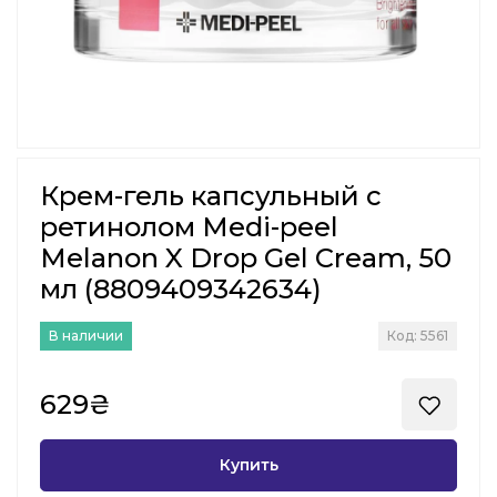
Крем-гель капсульный с
ретинолом Medi-peel
Melanon X Drop Gel Cream, 50
мл (8809409342634)
В наличии
Код: 5561
629₴
Купить