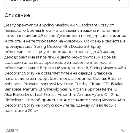
Описание
Дезодорант-спрей Spring Meadow 48h Deodorant Spray от
немецкого бренда Bilou — это надежная защита и приятный
аромат в течении 48 часов. Дезодорант не содержит алюминия
и спирта, и не тестировался на животных. Основные свойства и
преимущества: Spring Meadow 48h Deodorant Spray
обеспечивает защиту от неприятного запаха до 48 часов;
дезодорант имеет приятный цветочно-фруктовый аромат;
содержит алоэ вера, аргановое и подсолнечное масла,
обеспечивающие бережный уход за кожей; Spring Meadow 48h
Deodorant Spray не оставляет пятен на одежде; упаковка
изготовлена из переработанного алюминия. Состав: Butane,
Isobutane, Propane, Isopropyl Myristate, Triethyl Citrate, C12-15 Alkyl
Benzoate, Parfum, Ethylhexylglycerin, Argania Spinosa Kernel Oil,
Aloe Barbadensis Leaf Extract, Helianthus Annuus Hybrid Oil, Zinc
Ricinoleate. Способ применения: распылите Spring Meadow 48h
Deodorant Spray на чистую кожу тела, одежду или волосы с
расстояния 20 см.
AMETI