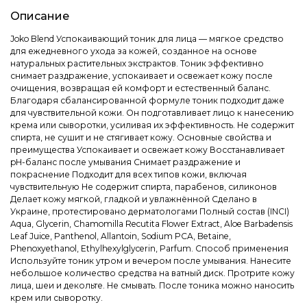
Описание
Joko Blend Успокаивающий тоник для лица — мягкое средство
для ежедневного ухода за кожей, созданное на основе
натуральных растительных экстрактов. Тоник эффективно
снимает раздражение, успокаивает и освежает кожу после
очищения, возвращая ей комфорт и естественный баланс.
Благодаря сбалансированной формуле тоник подходит даже
для чувствительной кожи. Он подготавливает лицо к нанесению
крема или сыворотки, усиливая их эффективность. Не содержит
спирта, не сушит и не стягивает кожу. Основные свойства и
преимущества Успокаивает и освежает кожу Восстанавливает
pH-баланс после умывания Снимает раздражение и
покраснение Подходит для всех типов кожи, включая
чувствительную Не содержит спирта, парабенов, силиконов
Делает кожу мягкой, гладкой и увлажнённой Сделано в
Украине, протестировано дерматологами Полный состав (INCI)
Aqua, Glycerin, Chamomilla Recutita Flower Extract, Aloe Barbadensis
Leaf Juice, Panthenol, Allantoin, Sodium PCA, Betaine,
Phenoxyethanol, Ethylhexylglycerin, Parfum. Способ применения
Используйте тоник утром и вечером после умывания. Нанесите
небольшое количество средства на ватный диск. Протрите кожу
лица, шеи и декольте. Не смывать. После тоника можно наносить
крем или сыворотку.