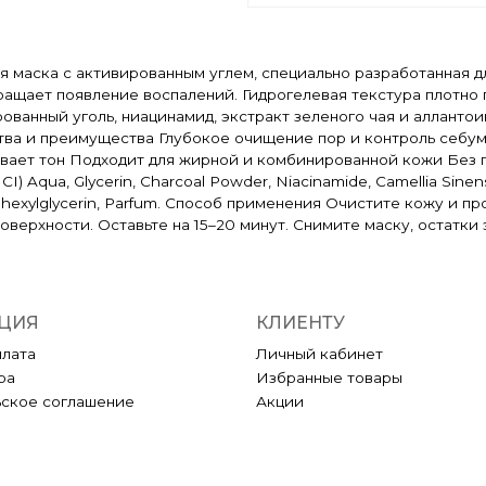
вая маска с активированным углем, специально разработанная
ащает появление воспалений. Гидрогелевая текстура плотно 
ованный уголь, ниацинамид, экстракт зеленого чая и алланто
тва и преимущества Глубокое очищение пор и контроль себум
ивает тон Подходит для жирной и комбинированной кожи Без 
qua, Glycerin, Charcoal Powder, Niacinamide, Camellia Sinensis 
hylhexylglycerin, Parfum. Способ применения Очистите кожу и 
поверхности. Оставьте на 15–20 минут. Снимите маску, остатк
ЦИЯ
КЛИЕНТУ
плата
Личный кабинет
ра
Избранные товары
ьское соглашение
Акции