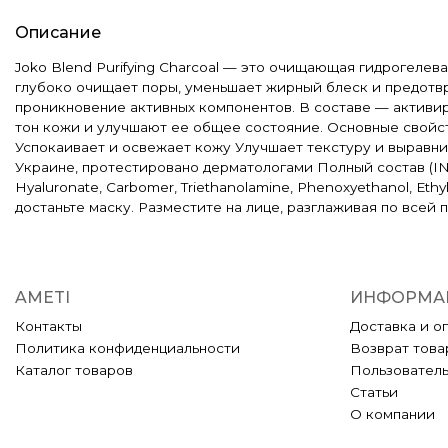
Описание
Joko Blend Purifying Charcoal — это очищающая гидрогеле
глубоко очищает поры, уменьшает жирный блеск и предотвр
проникновение активных компонентов. В составе — активир
тон кожи и улучшают ее общее состояние. Основные свойс
Успокаивает и освежает кожу Улучшает текстуру и выравн
Украине, протестировано дерматологами Полный состав (INCI) A
Hyaluronate, Carbomer, Triethanolamine, Phenoxyethanol, Et
достаньте маску. Разместите на лице, разглаживая по всей 
AMETI
ИНФОРМА
Контакты
Доставка и о
Политика конфиденциальности
Возврат това
Каталог товаров
Пользовател
Статьи
О компании