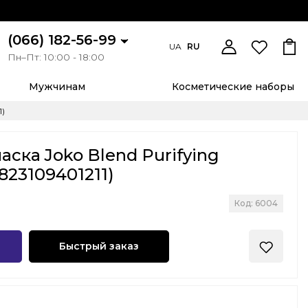
(066) 182-56-99
UA
RU
Пн–Пт: 10:00 - 18:00
Мужчинам
Косметические наборы
1)
аска Joko Blend Purifying
4823109401211)
Код: 6004
Быстрый заказ