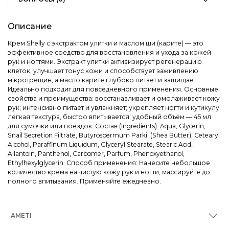
Описание
Крем Shelly с экстрактом улитки и маслом ши (карите) — это
эффективное средство для восстановления и ухода за кожей
рук и ногтями. Экстракт улитки активизирует регенерацию
клеток, улучшает тонус кожи и способствует заживлению
мікротрещин, а масло карите глубоко питает и защищает.
Идеально подходит для повседневного применения. Основные
свойства и преимущества: восстанавливает и омолаживает кожу
рук; интенсивно питает и увлажняет; укрепляет ногти и кутикулу;
лёгкая текстура, быстро впитывается; удобный объём — 45 мл
для сумочки или поездок. Состав (Ingredients): Aqua, Glycerin,
Snail Secretion Filtrate, Butyrospermum Parkii (Shea Butter), Cetearyl
Alcohol, Paraffinum Liquidum, Glyceryl Stearate, Stearic Acid,
Allantoin, Panthenol, Carbomer, Parfum, Phenoxyethanol,
Ethylhexylglycerin. Способ применения: Нанесите небольшое
количество крема на чистую кожу рук и ногти, массируйте до
полного впитывания. Применяйте ежедневно.
AMETI