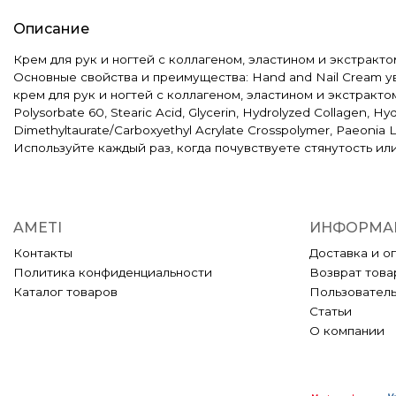
Описание
Крем для рук и ногтей с коллагеном, эластином и экстракто
Основные свойства и преимущества: Hand and Nail Cream ув
крем для рук и ногтей с коллагеном, эластином и экстрактом п
Polysorbate 60, Stearic Acid, Glycerin, Hydrolyzed Collagen, Hy
Dimethyltaurate/Carboxyethyl Acrylate Crosspolymer, Paeonia 
Используйте каждый раз, когда почувствуете стянутость или
AMETI
ИНФОРМА
Контакты
Доставка и о
Политика конфиденциальности
Возврат това
Каталог товаров
Пользовател
Статьи
О компании