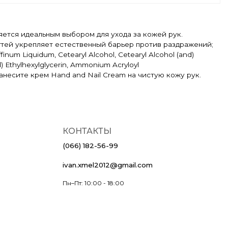
ляется идеальным выбором для ухода за кожей рук.
огтей укрепляет естественный барьер против раздражений;
um Liquidum, Cetearyl Alcohol, Cetearyl Alcohol (and)
nd) Ethylhexylglycerin, Ammonium Acryloyl
я: нанесите крем Hand and Nail Cream на чистую кожу рук.
КОНТАКТЫ
(066) 182-56-99
ivan.xmel2012@gmail.com
Пн–Пт: 10:00 - 18:00