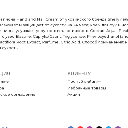
м пиона Hand and Nail Cream от украинского бренда Shelly яв
лажняет и защищает от сухости на 24 часа; крем для рук и н
иона улучшает упругость и эластичность. Состав: Aqua, Paraffin
drolyzed Elastine, Caprylic/Capric Triglyceride, Phenoxyethanol (a
Lactiflora Root Extract, Parfume, Citric Acid. Способ применени
 сухость.
ЦИЯ
КЛИЕНТУ
плата
Личный кабинет
ра
Избранные товары
ьское соглашение
Акции