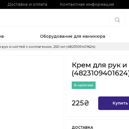
Доставка и оплата
Контактная информация
на
Оборудование для маникюра
 рук и ногтей с коллагеном, 250 мл (4823109401624)
Крем для рук и 
(4823109401624
В наличии
225₴
Купить
ДОСТАВКА