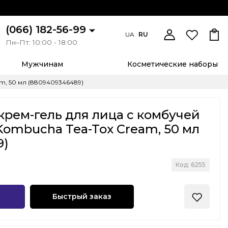
(066) 182-56-99
UA
RU
Пн–Пт: 10:00 - 18:00
Мужчинам
Косметические наборы
am, 50 мл (8809409346489)
рем-гель для лица с комбучей
 Kombucha Tea-Tox Cream, 50 мл
9)
Код: 6255
Быстрый заказ