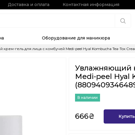
Доставка и оплата
Контактная информация
на
Оборудование для маникюра
крем-гель для лица с комбучей Medi-peel Hyal Kombucha Tea-Tox Cre
Увлажняющий к
Medi-peel Hyal
(880940934648
В наличии
666₴
Купить