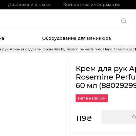
Доставка и оплата
Контактная информация
на
Оборудование для маникюра
 рук Аромат садовой розы Kiss by Rosemine Perfumed Hand Cream-Garde
Крем для рук А
Rosemine Perf
60 мл (8802929
Нет в наличии
119₴
С