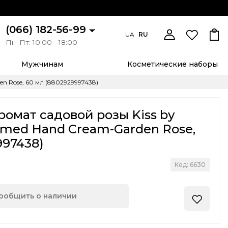
(066) 182-56-99
UA
RU
Пн–Пт: 10:00 - 18:00
Мужчинам
Косметические наборы
n Rose, 60 мл (8802929997438)
ромат садовой розы Kiss by
umed Hand Cream-Garden Rose,
997438)
Код: 6630
ообщить о наличии