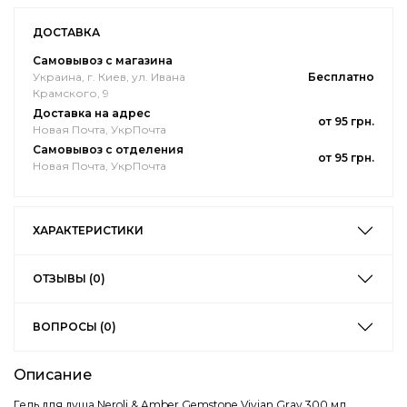
ДОСТАВКА
Самовывоз с магазина
Украина, г. Киев, ул. Ивана
Бесплатно
Крамского, 9
Доставка на адрес
от 95 грн.
Новая Почта, УкрПочта
Самовывоз с отделения
от 95 грн.
Новая Почта, УкрПочта
ХАРАКТЕРИСТИКИ
ОТЗЫВЫ (0)
ВОПРОСЫ (0)
Описание
Гель для душа Neroli & Amber Gemstone Vivian Gray 300 мл