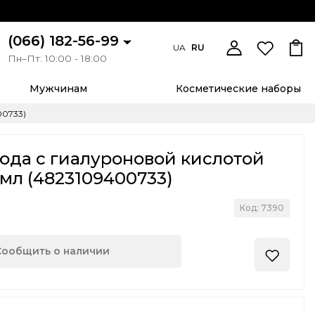
(066) 182-56-99
UA
RU
Пн–Пт: 10:00 - 18:00
Мужчинам
Косметические наборы
00733)
ода с гиалуроновой кислотой
 мл (4823109400733)
Код: 7390
Сообщить о наличии