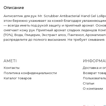
Описание
Антисептик для рук Mr. Scrubber Antibacterial Hand Gel Lo
этом бережно ухаживает за кожей благодаря увлажняющим к
— всегда иметь под рукой защиту и приятный аромат. Осно
смягчает кожу рук Приятный аромат сладких леденцов Комп
(70%), Вода, Глицерин, Экстракт алоэ, Пантенол, Ароматиз
распределите до полного высыхания. Не требует смывания.
AMETI
ИНФОРМА
Контакты
Доставка и о
Политика конфиденциальности
Возврат това
Каталог товаров
Пользовател
Статьи
О компании