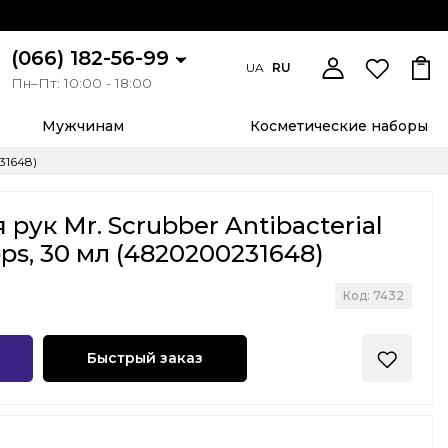
(066) 182-56-99
UA
RU
Пн–Пт: 10:00 - 18:00
Мужчинам
Косметические наборы
31648)
рук Mr. Scrubber Antibacterial
ops, 30 мл (4820200231648)
Код: 7432
Быстрый заказ