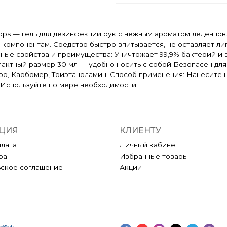
llipops — гель для дезинфекции рук с нежным ароматом леденцо
омпонентам. Средство быстро впитывается, не оставляет лип
вные свойства и преимущества: Уничтожает 99,9% бактерий и
актный размер 30 мл — удобно носить с собой Безопасен для 
атор, Карбомер, Триэтаноламин. Способ применения: Нанесите 
 Используйте по мере необходимости.
ЦИЯ
КЛИЕНТУ
плата
Личный кабинет
ра
Избранные товары
ьское соглашение
Акции