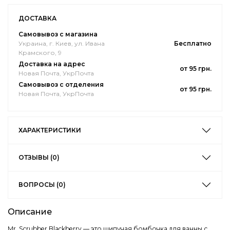
ДОСТАВКА
Самовывоз с магазина
Украина, г. Киев, ул. Ивана
Бесплатно
Крамского, 9
Доставка на адрес
от 95 грн.
Новая Почта, УкрПочта
Самовывоз с отделения
от 95 грн.
Новая Почта, УкрПочта
ХАРАКТЕРИСТИКИ
ОТЗЫВЫ (0)
ВОПРОСЫ (0)
Описание
Mr. Scrubber Blackberry — это шипучая бомбочка для ванны с