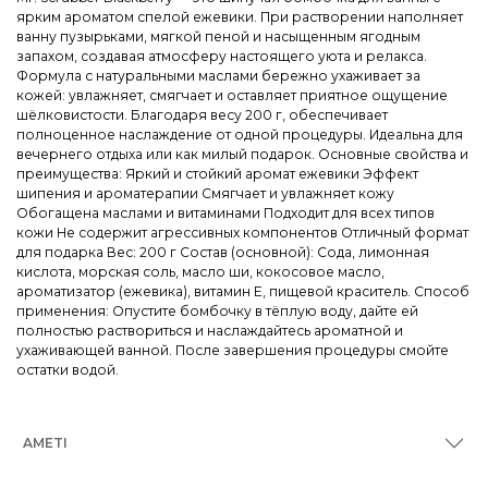
ярким ароматом спелой ежевики. При растворении наполняет
ванну пузырьками, мягкой пеной и насыщенным ягодным
запахом, создавая атмосферу настоящего уюта и релакса.
Формула с натуральными маслами бережно ухаживает за
кожей: увлажняет, смягчает и оставляет приятное ощущение
шёлковистости. Благодаря весу 200 г, обеспечивает
полноценное наслаждение от одной процедуры. Идеальна для
вечернего отдыха или как милый подарок. Основные свойства и
преимущества: Яркий и стойкий аромат ежевики Эффект
шипения и ароматерапии Смягчает и увлажняет кожу
Обогащена маслами и витаминами Подходит для всех типов
кожи Не содержит агрессивных компонентов Отличный формат
для подарка Вес: 200 г Состав (основной): Сода, лимонная
кислота, морская соль, масло ши, кокосовое масло,
ароматизатор (ежевика), витамин E, пищевой краситель. Способ
применения: Опустите бомбочку в тёплую воду, дайте ей
полностью раствориться и наслаждайтесь ароматной и
ухаживающей ванной. После завершения процедуры смойте
остатки водой.
AMETI