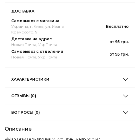
ДОСТАВКА
Самовывоз с магазина
Украина, г. Киев, ул. Ивана
Бесплатно
Крамского, 9
Доставка на адрес
от 95 грн.
Новая Почта, УкрПочта
Самовывоз с отделения
от 95 грн.
Новая Почта, УкрПочта
ХАРАКТЕРИСТИКИ
ОТЗЫВЫ (0)
ВОПРОСЫ (0)
Описание
Vivian Gray Гель для душу Бурштин і кедр 500 мл