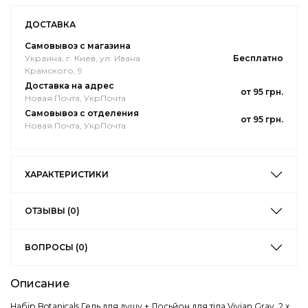
ДОСТАВКА
Самовывоз с магазина
Украина, г. Киев, ул. Ивана
Бесплатно
Крамского, 9
Доставка на адрес
от 95 грн.
Новая Почта, УкрПочта
Самовывоз с отделения
от 95 грн.
Новая Почта, УкрПочта
ХАРАКТЕРИСТИКИ
ОТЗЫВЫ (0)
ВОПРОСЫ (0)
Описание
Набір Botanicals Гель для душу + Лосьйон для тіла Vivian Gray, 2 х