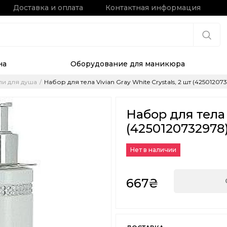
Доставка и оплата
Контактная информация
на
Оборудование для маникюра
ли для душа
Набор для тела Vivian Gray White Crystals, 2 шт (42501207
Набор для тела V
(4250120732978
Нет в наличии
667₴