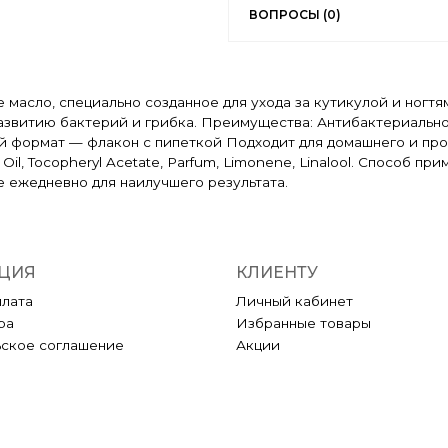
ВОПРОСЫ (0)
ое масло, специально созданное для ухода за кутикулой и ног
развитию бактерий и грибка. Преимущества: Антибактериальн
й формат — флакон с пипеткой Подходит для домашнего и проф
Leaf Oil, Tocopheryl Acetate, Parfum, Limonene, Linalool. Способ
е ежедневно для наилучшего результата.
ЦИЯ
КЛИЕНТУ
плата
Личный кабинет
ра
Избранные товары
ьское соглашение
Акции