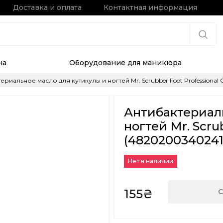
Доставка и оплата
Контактная информация
на
Оборудование для маникюра
ериальное масло для кутикулы и ногтей Mr. Scrubber Foot Professional C
Антибактериаль
ногтей Mr. Scrub
(4820200340241
Нет в наличии
155₴
С