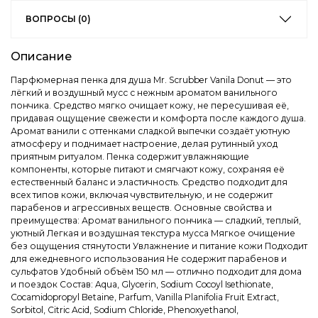
ВОПРОСЫ (0)
Описание
Парфюмерная пенка для душа Mr. Scrubber Vanila Donut — это
лёгкий и воздушный мусс с нежным ароматом ванильного
пончика. Средство мягко очищает кожу, не пересушивая её,
придавая ощущение свежести и комфорта после каждого душа.
Аромат ванили с оттенками сладкой выпечки создаёт уютную
атмосферу и поднимает настроение, делая рутинный уход
приятным ритуалом. Пенка содержит увлажняющие
компоненты, которые питают и смягчают кожу, сохраняя её
естественный баланс и эластичность. Средство подходит для
всех типов кожи, включая чувствительную, и не содержит
парабенов и агрессивных веществ. Основные свойства и
преимущества: Аромат ванильного пончика — сладкий, теплый,
уютный Легкая и воздушная текстура мусса Мягкое очищение
без ощущения стянутости Увлажнение и питание кожи Подходит
для ежедневного использования Не содержит парабенов и
сульфатов Удобный объём 150 мл — отлично подходит для дома
и поездок Состав: Aqua, Glycerin, Sodium Cocoyl Isethionate,
Cocamidopropyl Betaine, Parfum, Vanilla Planifolia Fruit Extract,
Sorbitol, Citric Acid, Sodium Chloride, Phenoxyethanol,