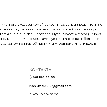
еликатного ухода за кожей вокруг глаз, устраняющая темные
 и отеки; подтягивает жирную, сухую и комбинированную
в: Aqua, Squalane, Pentylene Glycol, Sweet Almond (Prunus
ред использованием Pro-Squalane Eye Serum слегка взболтайте
з, затем по нижней части к внутреннему углу, и вдоль
КОНТАКТЫ
(066) 182-56-99
ivan.xmel2012@gmail.com
Пн–Пт: 10:00 - 18:00