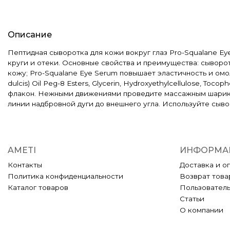
Описание
Пептидная сыворотка для кожи вокруг глаз Pro-Squalane Ey
круги и отеки. Основные свойства и преимущества: сыворо
кожу; Pro-Squalane Eye Serum повышает эластичность и омол
dulcis) Oil Peg-8 Esters, Glycerin, Hydroxyethylcellulose, T
флакон. Нежными движениями проведите массажным шариком п
линии надбровной дуги до внешнего угла. Используйте сывор
AMETI
ИНФОРМА
Контакты
Доставка и о
Политика конфиденциальности
Возврат това
Каталог товаров
Пользовател
Статьи
О компании