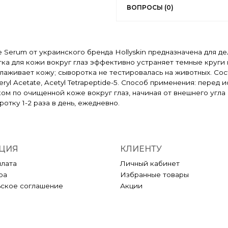
ВОПРОСЫ (0)
e Serum от украинского бренда Hollyskin предназначена для д
тка для кожи вокруг глаз эффективно устраняет темные круги
аживает кожу; сыворотка не тестировалась на животных. Соста
ocopheryl Acetate, Acetyl Tetrapeptide-5. Способ применения: пе
о очищенной коже вокруг глаз, начиная от внешнего угла гла
отку 1-2 раза в день, ежедневно.
ЦИЯ
КЛИЕНТУ
плата
Личный кабинет
ра
Избранные товары
ьское соглашение
Акции