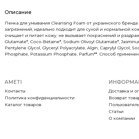
Описание
Пенка для умывания Cleansing Foam от украинского бренда
загрязнений, идеально подходит для сухой и нормальной к
очищает и питает кожу; не вызывает покраснений и раздраж
Glutamate*, Coco-Betaine*, Sodium Olivoyl Glutamate*, Jasminum 
Pentylene Glycol, Glyceryl Polyacrylate, Algin, Caprylyl Glycol
Phosphate, Potassium Phosphate, Parfum**. Способ примене
AMETI
ИНФОРМА
Контакты
Доставка и о
Политика конфиденциальности
Возврат това
Каталог товаров
Пользовател
Статьи
О компании