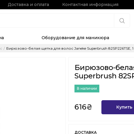
Доставка и оплата
Контактная информация
на
Оборудование для маникюра
с
Бирюзово-белая щетка для волос Janeke Superbrush 82SP226TSE, 
Бирюзово-белая
Superbrush 82S
В наличии
616₴
Купить
ДОСТАВКА