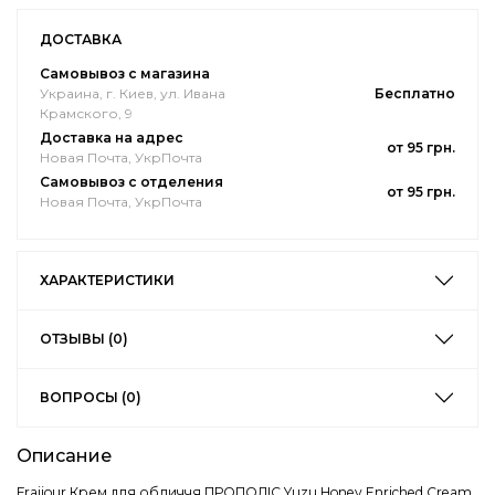
ДОСТАВКА
Самовывоз с магазина
Украина, г. Киев, ул. Ивана
Бесплатно
Крамского, 9
Доставка на адрес
от 95 грн.
Новая Почта, УкрПочта
Самовывоз с отделения
от 95 грн.
Новая Почта, УкрПочта
ХАРАКТЕРИСТИКИ
ОТЗЫВЫ (0)
ВОПРОСЫ (0)
Описание
Fraijour Крем для обличчя ПРОПОЛІС Yuzu Honey Enriched Cream,