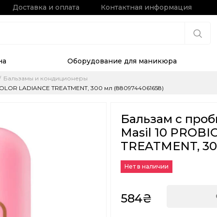
Доставка и оплата
Контактная информация
на
Оборудование для маникюра
Бальзамы и кондиционеры
 COLOR LADIANCE TREATMENT, 300 мл (8809744061658)
Бальзам с про
Masil 10 PROB
TREATMENT, 300
Нет в наличии
584₴