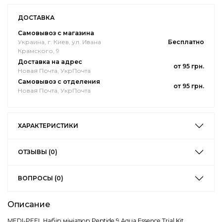
ДОСТАВКА
Самовывоз с магазина
Украина, г. Киев, ул. Ивана
Бесплатно
Крамского, 9
Доставка на адрес
от 95 грн.
Новая Почта, УкрПочта
Самовывоз с отделения
от 95 грн.
Новая Почта, УкрПочта
ХАРАКТЕРИСТИКИ
ОТЗЫВЫ (0)
ВОПРОСЫ (0)
Описание
MEDI-PEEL Набір мініатюр Peptide 9 Aqua Essence Trial Kit