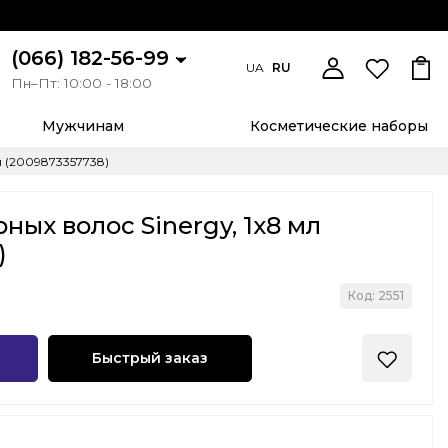
(066) 182-56-99
UA
RU
Пн–Пт: 10:00 - 18:00
Мужчинам
Косметические наборы
л (2009873357738)
ных волос Sinergy, 1х8 мл
)
Код: 2551
Быстрый заказ