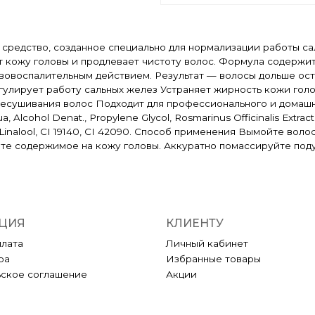
 средство, созданное специально для нормализации работы с
т кожу головы и продлевает чистоту волос. Формула содержи
овоспалительным действием. Результат — волосы дольше ос
гулирует работу сальных желез Устраняет жирность кожи гол
есушивания волос Подходит для профессионального и домашне
ohol Denat., Propylene Glycol, Rosmarinus Officinalis Extract, Sa
e, Linalool, CI 19140, CI 42090. Способ применения Вымойте 
ите содержимое на кожу головы. Аккуратно помассируйте под
ЦИЯ
КЛИЕНТУ
плата
Личный кабинет
ра
Избранные товары
ьское соглашение
Акции