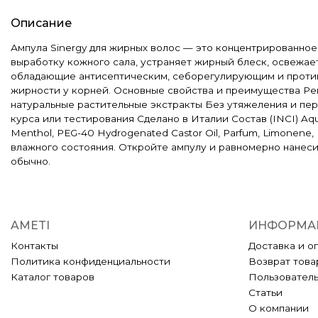
Описание
Ампула Sinergy для жирных волос — это концентрированное
выработку кожного сала, устраняет жирный блеск, освежае
обладающие антисептическим, себорегулирующим и против
жирности у корней. Основные свойства и преимущества Ре
натуральные растительные экстракты Без утяжеления и пер
курса или тестирования Сделано в Италии Состав (INCI) Aqua, Alc
Menthol, PEG-40 Hydrogenated Castor Oil, Parfum, Limonen
влажного состояния. Откройте ампулу и равномерно нанес
обычно.
AMETI
ИНФОРМА
Контакты
Доставка и о
Политика конфиденциальности
Возврат това
Каталог товаров
Пользовател
Статьи
О компании