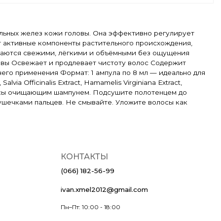
альных желез кожи головы. Она эффективно регулирует
т активные компоненты растительного происхождения,
таются свежими, лёгкими и объёмными без ощущения
овы Освежает и продлевает чистоту волос Содержит
го применения Формат: 1 ампула по 8 мл — идеально для
lvia Officinalis Extract, Hamamelis Virginiana Extract,
волосы очищающим шампунем. Подсушите полотенцем до
ушечками пальцев. Не смывайте. Уложите волосы как
КОНТАКТЫ
(066) 182-56-99
ivan.xmel2012@gmail.com
Пн–Пт: 10:00 - 18:00