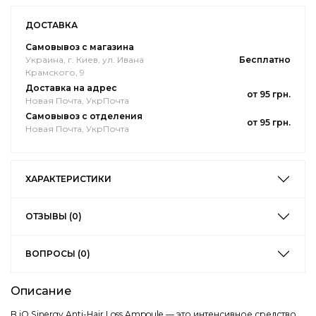
ДОСТАВКА
Самовывоз с магазина
Украина, г. Киев, ул. Ивана
Бесплатно
Крамского, 9
Доставка на адрес
от 95 грн.
Новая Почта, УкрПочта
Самовывоз с отделения
от 95 грн.
Новая Почта, УкрПочта
ХАРАКТЕРИСТИКИ
ОТЗЫВЫ (0)
ВОПРОСЫ (0)
Описание
B.iO Sinergy Anti-Hair Loss Ampoule — это интенсивное средство