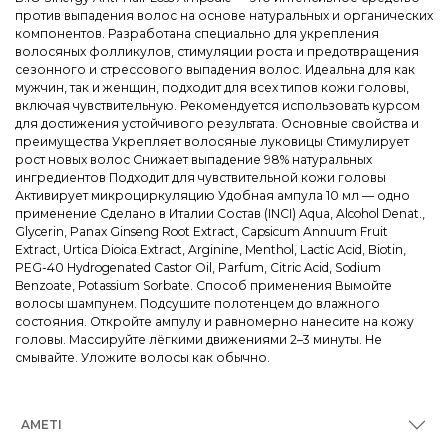
против выпадения волос на основе натуральных и органических
компонентов. Разработана специально для укрепления
волосяных фолликулов, стимуляции роста и предотвращения
сезонного и стрессового выпадения волос. Идеальна для как
мужчин, так и женщин, подходит для всех типов кожи головы,
включая чувствительную. Рекомендуется использовать курсом
для достижения устойчивого результата. Основные свойства и
преимущества Укрепляет волосяные луковицы Стимулирует
рост новых волос Снижает выпадение 98% натуральных
ингредиентов Подходит для чувствительной кожи головы
Активирует микроциркуляцию Удобная ампула 10 мл — одно
применение Сделано в Италии Состав (INCI) Aqua, Alcohol Denat.,
Glycerin, Panax Ginseng Root Extract, Capsicum Annuum Fruit
Extract, Urtica Dioica Extract, Arginine, Menthol, Lactic Acid, Biotin,
PEG-40 Hydrogenated Castor Oil, Parfum, Citric Acid, Sodium
Benzoate, Potassium Sorbate. Способ применения Вымойте
волосы шампунем. Подсушите полотенцем до влажного
состояния. Откройте ампулу и равномерно нанесите на кожу
головы. Массируйте лёгкими движениями 2–3 минуты. Не
смывайте. Уложите волосы как обычно.
AMETI