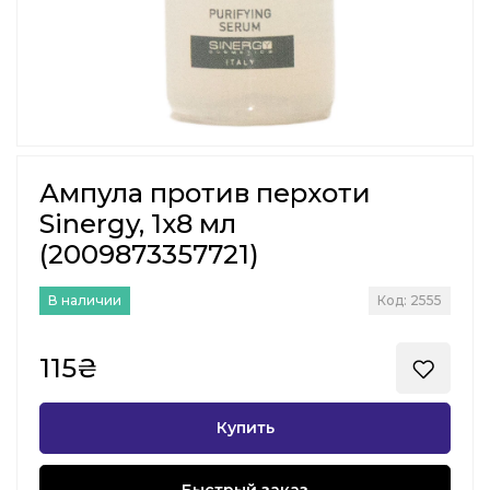
Ампула против перхоти
Sinergy, 1х8 мл
(2009873357721)
В наличии
Код: 2555
115₴
Купить