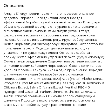
Описание
Ампула Sinergy против перхоти — это профессиональное
средство направленного действия, созданное для
эффективной борьбы с сухой и жирной перхотью. Благодаря
сбалансированной формуле с натуральными экстрактами и
антисептическими компонентами ампула устраняет зуд,
шелушение и воспаления, восстанавливая здоровье кожи
головы. Активные ингредиенты регулируют работу сальных
желёз, нормализуют микрофлору и предотвращают повторное
появление перхоти. Подходит для всех типов волос, не
утяжеляет и не сушит кожу головы. Основные свойства и
преимущества Эффективно устраняет перхоть (сухую и жирную)
Снимает зуд и раздражение Содержит натуральные экстракты с
антисептическим действием Нормализует баланс кожи головы
Удобная форма — 1 ампула 8 мл на одно применение Подходит
для мужчин и женщин Без парабенов и силиконов
Производство — Италия Состав (INCI) Aqua (Water), Alcohol Denat.,
Propylene Glycol, Melaleuca Alternifolia (Tea Tree) Leaf Oil, Rosmarinus
Officinalis Extract, Salvia Officinalis Extract, Menthol, PEG-40
Hydrogenated Castor Oil, Parfum, Limonene, Linalool, CI 19140, CI
42090. Способ применения Вымойте волосы очищающим
шампунем. Подсушите полотенцем, оставив волосы слегка
влажными. Откройте ампулу и равномерно нанесите