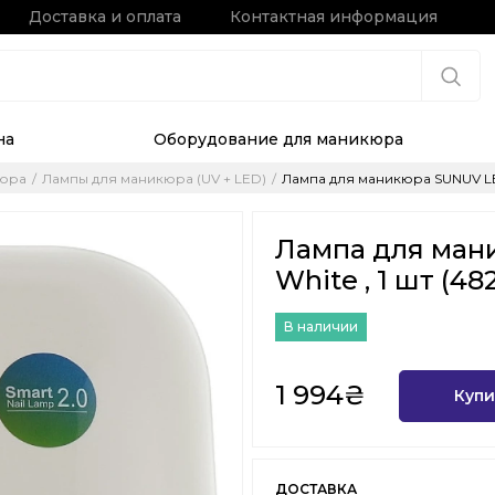
Доставка и оплата
Контактная информация
на
Оборудование для маникюра
кюра
Лампы для маникюра (UV + LED)
Лампа для маникюра SUNUV LED
Лампа для ман
White , 1 шт (4
В наличии
1 994₴
Купи
ДОСТАВКА