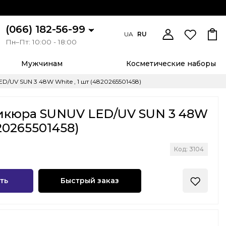
(066) 182-56-99
UA
RU
Пн–Пт: 10:00 - 18:00
Мужчинам
Косметические наборы
/UV SUN 3 48W White , 1 шт (4820265501458)
икюра SUNUV LED/UV SUN 3 48W
820265501458)
Код: 3104
ть
Быстрый заказ