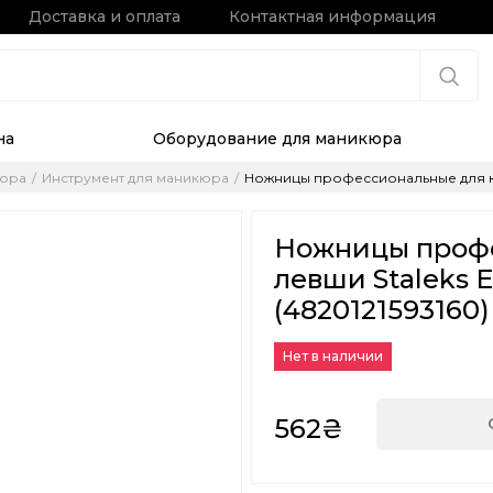
Доставка и оплата
Контактная информация
на
Оборудование для маникюра
кюра
Инструмент для маникюра
Ножницы профессиональные для кутик
Ножницы профе
левши Staleks Ex
(4820121593160)
Нет в наличии
562₴