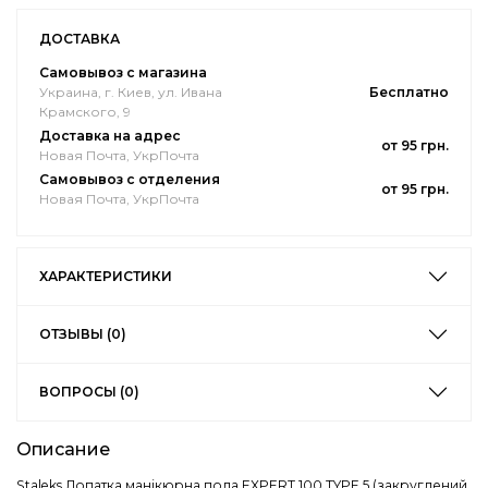
ДОСТАВКА
Самовывоз с магазина
Украина, г. Киев, ул. Ивана
Бесплатно
Крамского, 9
Доставка на адрес
от 95 грн.
Новая Почта, УкрПочта
Самовывоз с отделения
от 95 грн.
Новая Почта, УкрПочта
ХАРАКТЕРИСТИКИ
ОТЗЫВЫ (0)
ВОПРОСЫ (0)
Описание
Staleks Лопатка манікюрна пола EXPERT 100 TYPE 5 (закруглений