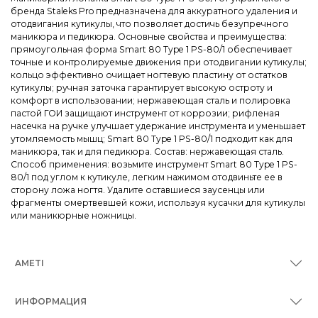
бренда Staleks Pro предназначена для аккуратного удаления и
отодвигания кутикулы, что позволяет достичь безупречного
маникюра и педикюра. Основные свойства и преимущества:
прямоугольная форма Smart 80 Type 1 PS-80/1 обеспечивает
точные и контролируемые движения при отодвигании кутикулы;
кольцо эффективно очищает ногтевую пластину от остатков
кутикулы; ручная заточка гарантирует высокую остроту и
комфорт в использовании; нержавеющая сталь и полировка
пастой ГОИ защищают инструмент от коррозии; рифленая
насечка на ручке улучшает удержание инструмента и уменьшает
утомляемость мышц; Smart 80 Type 1 PS-80/1 подходит как для
маникюра, так и для педикюра. Состав: нержавеющая сталь.
Способ применения: возьмите инструмент Smart 80 Type 1 PS-
80/1 под углом к кутикуле, легким нажимом отодвиньте ее в
сторону ложа ногтя. Удалите оставшиеся заусенцы или
фрагменты омертвевшей кожи, используя кусачки для кутикулы
или маникюрные ножницы.
AMETI
ИНФОРМАЦИЯ