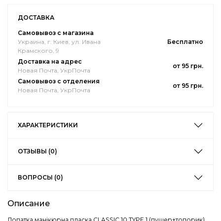
ДОСТАВКА
Самовывоз с магазина
Украина, г. Киев, ул. Ивана
Бесплатно
Крамского, 9
Доставка на адрес
от 95 грн.
Новая Почта, УкрПочта
Самовывоз с отделения
от 95 грн.
Новая Почта, УкрПочта
ХАРАКТЕРИСТИКИ
ОТЗЫВЫ (0)
ВОПРОСЫ (0)
Описание
Лопатка манікюрна пласка CLASSIC 10 TYPE 1 (пушер+топорик)