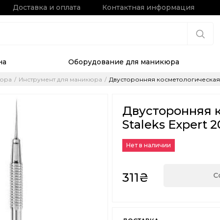
Доставка и оплата
Контактная информация
на
Оборудование для маникюра
кюра
Инструмент для маникюра
Двусторонняя косметологическая лож
Двусторонняя 
Staleks Expert 2
Нет в наличии
311₴
С