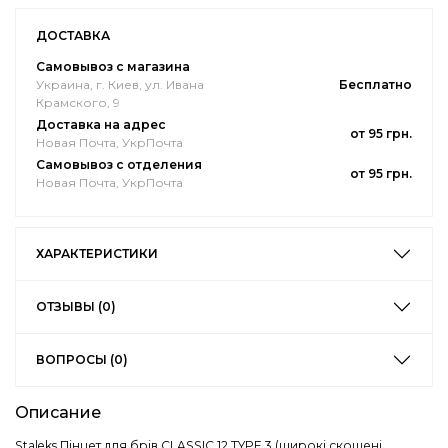
ДОСТАВКА
Самовывоз с магазина
Украина, г. Киев, ул. Ивана
Бесплатно
Крамского, 9
Доставка на адрес
от 95 грн.
Новая Почта, УкрПочта
Самовывоз с отделения
от 95 грн.
Новая Почта, УкрПочта
ХАРАКТЕРИСТИКИ
ОТЗЫВЫ (0)
ВОПРОСЫ (0)
Описание
Staleks Пінцет для брів CLASSIC 12 TYPE 3 (широкі скошені