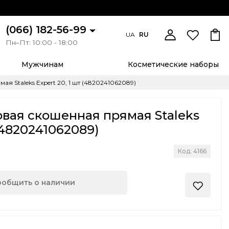
(066) 182-56-99
UA
RU
Пн–Пт: 10:00 - 18:00
Мужчинам
Косметические наборы
я Staleks Expert 20, 1 шт (4820241062089)
вая скошенная прямая Staleks
 (4820241062089)
Код: 4166
ообщить о наличии