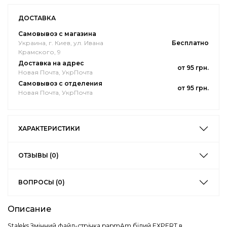
ДОСТАВКА
Самовывоз с магазина
Украина, г. Киев, ул. Ивана
Бесплатно
Крамского, 9
Доставка на адрес
от 95 грн.
Новая Почта, УкрПочта
Самовывоз с отделения
от 95 грн.
Новая Почта, УкрПочта
ХАРАКТЕРИСТИКИ
ОТЗЫВЫ (0)
ВОПРОСЫ (0)
Описание
Staleks Змінний файл-стрічка papmAm білий EXPERT в