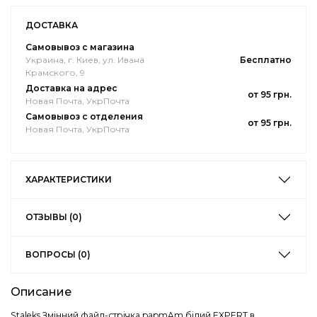
ДОСТАВКА
Самовывоз с магазина
Украина, г. Киев, ул. Ивана
Бесплатно
Крамского, 9
Доставка на адрес
от 95 грн.
Новая Почта, УкрПочта
Самовывоз с отделения
от 95 грн.
Новая Почта, УкрПочта
ХАРАКТЕРИСТИКИ
ОТЗЫВЫ (0)
ВОПРОСЫ (0)
Описание
Staleks Змінний файл-стрічка papmAm білий EXPERT в