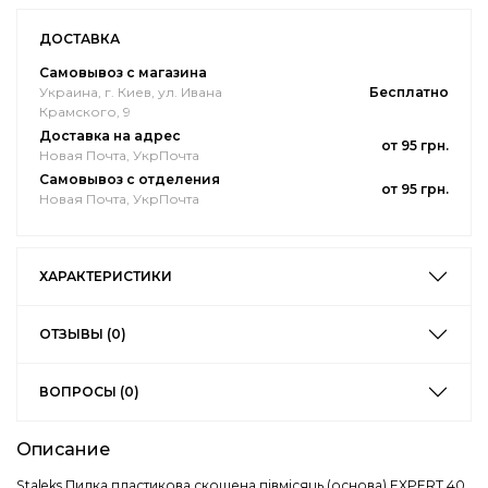
ДОСТАВКА
Самовывоз с магазина
Украина, г. Киев, ул. Ивана
Бесплатно
Крамского, 9
Доставка на адрес
от 95 грн.
Новая Почта, УкрПочта
Самовывоз с отделения
от 95 грн.
Новая Почта, УкрПочта
ХАРАКТЕРИСТИКИ
ОТЗЫВЫ (0)
ВОПРОСЫ (0)
Описание
Staleks Пилка пластикова скошена півмісяць (основа) EXPERT 40