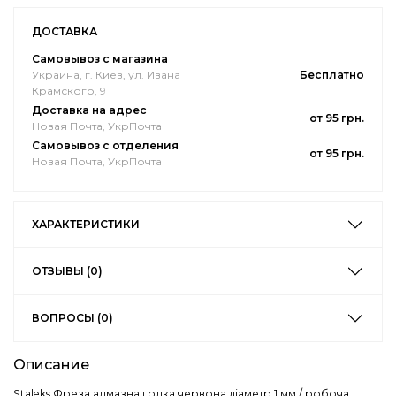
ДОСТАВКА
Самовывоз с магазина
Украина, г. Киев, ул. Ивана
Бесплатно
Крамского, 9
Доставка на адрес
от 95 грн.
Новая Почта, УкрПочта
Самовывоз с отделения
от 95 грн.
Новая Почта, УкрПочта
ХАРАКТЕРИСТИКИ
ОТЗЫВЫ (0)
ВОПРОСЫ (0)
Описание
Staleks Фреза алмазна голка червона діаметр 1 мм / робоча