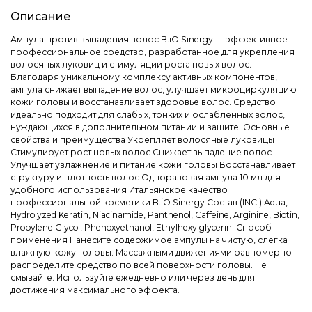
Описание
Ампула против выпадения волос B.iO Sinergy — эффективное
профессиональное средство, разработанное для укрепления
волосяных луковиц и стимуляции роста новых волос.
Благодаря уникальному комплексу активных компонентов,
ампула снижает выпадение волос, улучшает микроциркуляцию
кожи головы и восстанавливает здоровье волос. Средство
идеально подходит для слабых, тонких и ослабленных волос,
нуждающихся в дополнительном питании и защите. Основные
свойства и преимущества Укрепляет волосяные луковицы
Стимулирует рост новых волос Снижает выпадение волос
Улучшает увлажнение и питание кожи головы Восстанавливает
структуру и плотность волос Одноразовая ампула 10 мл для
удобного использования Итальянское качество
профессиональной косметики B.iO Sinergy Состав (INCI) Aqua,
Hydrolyzed Keratin, Niacinamide, Panthenol, Caffeine, Arginine, Biotin,
Propylene Glycol, Phenoxyethanol, Ethylhexylglycerin. Способ
применения Нанесите содержимое ампулы на чистую, слегка
влажную кожу головы. Массажными движениями равномерно
распределите средство по всей поверхности головы. Не
смывайте. Используйте ежедневно или через день для
достижения максимального эффекта.