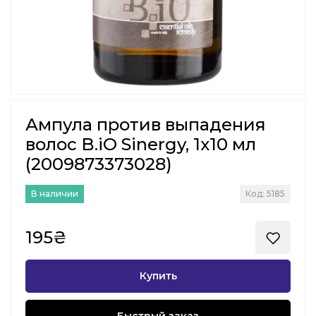
Ампула против выпадения
волос B.iO Sinergy, 1х10 мл
(2009873373028)
В наличии
Код: 5185
195₴
Купить