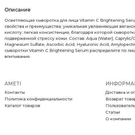
Описание
Осветляющая сыворотка для лица Vitamin C Brightening Se
свойства и преимущества: уникальная увлажняющая веганск
кислоту; легкая консистенция, благодаря которой сыворотка
подверженной стрессу кожи. Состав: Aqua (Water), Caprylic/Capri
Magnesium Sulfate, Ascorbic Acid, Hyaluronic Acid, Amylopecti
сыворотки Vitamin C Brightening Serum распределите по ли
впитывания.
AMETI
ИНФОРМА
Контакты
Доставка и о
Политика конфиденциальности
Возврат това
Каталог товаров
Пользовател
Статьи
О компании