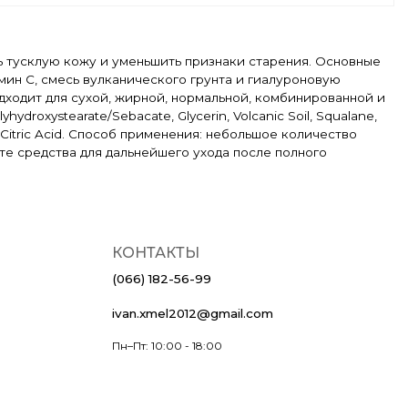
ь тусклую кожу и уменьшить признаки старения. Основные
ин C, смесь вулканического грунта и гиалуроновую
одходит для сухой, жирной, нормальной, комбинированной и
yhydroxystearate/Sebacate, Glycerin, Volcanic Soil, Squalane,
ol, Citric Acid. Способ применения: небольшое количество
ите средства для дальнейшего ухода после полного
КОНТАКТЫ
(066) 182-56-99
ivan.xmel2012@gmail.com
Пн–Пт: 10:00 - 18:00