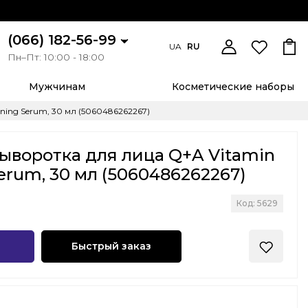
(066) 182-56-99
UA
RU
Пн–Пт: 10:00 - 18:00
Мужчинам
Косметические наборы
ing Serum, 30 мл (5060486262267)
ыворотка для лица Q+A Vitamin
erum, 30 мл (5060486262267)
Код: 5629
Быстрый заказ