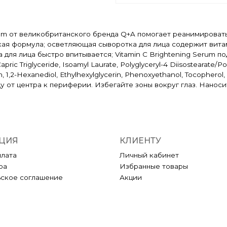
rum от великобританского бренда Q+A помогает реанимироват
ая формула; осветляющая сыворотка для лица содержит витам
 для лица быстро впитывается; Vitamin C Brightening Serum п
c Triglyceride, Isoamyl Laurate, Polyglyceryl-4 Diisostearate/Pol
n, 1,2-Hexanediol, Ethylhexylglycerin, Phenoxyethanol, Tocopher
цу от центра к периферии. Избегайте зоны вокруг глаз. Нанос
ЦИЯ
КЛИЕНТУ
плата
Личный кабинет
ра
Избранные товары
ьское соглашение
Акции