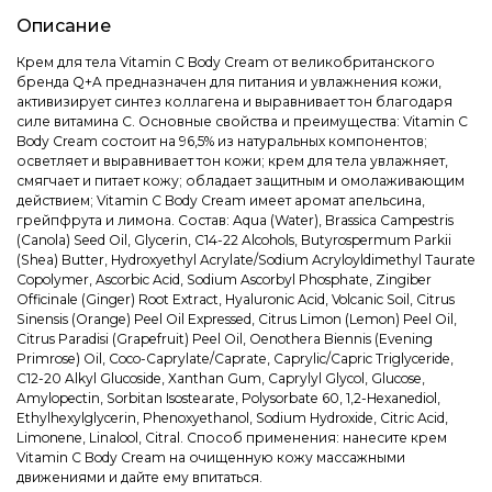
Описание
Крем для тела Vitamin C Body Cream от великобританского
бренда Q+A предназначен для питания и увлажнения кожи,
активизирует синтез коллагена и выравнивает тон благодаря
силе витамина С. Основные свойства и преимущества: Vitamin C
Body Cream состоит на 96,5% из натуральных компонентов;
осветляет и выравнивает тон кожи; крем для тела увлажняет,
смягчает и питает кожу; обладает защитным и омолаживающим
действием; Vitamin C Body Cream имеет аромат апельсина,
грейпфрута и лимона. Состав: Aqua (Water), Brassica Campestris
(Canola) Seed Oil, Glycerin, C14-22 Alcohols, Butyrospermum Parkii
(Shea) Butter, Hydroxyethyl Acrylate/Sodium Acryloyldimethyl Taurate
Copolymer, Ascorbic Acid, Sodium Ascorbyl Phosphate, Zingiber
Officinale (Ginger) Root Extract, Hyaluronic Acid, Volcanic Soil, Citrus
Sinensis (Orange) Peel Oil Expressed, Citrus Limon (Lemon) Peel Oil,
Citrus Paradisi (Grapefruit) Peel Oil, Oenothera Biennis (Evening
Primrose) Oil, Coco-Caprylate/Caprate, Caprylic/Capric Triglyceride,
C12-20 Alkyl Glucoside, Xanthan Gum, Caprylyl Glycol, Glucose,
Amylopectin, Sorbitan Isostearate, Polysorbate 60, 1,2-Hexanediol,
Ethylhexylglycerin, Phenoxyethanol, Sodium Hydroxide, Citric Acid,
Limonene, Linalool, Citral. Способ применения: нанесите крем
Vitamin C Body Cream на очищенную кожу массажными
движениями и дайте ему впитаться.