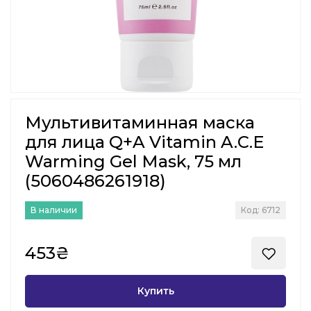
Мультивитаминная маска
для лица Q+A Vitamin A.C.E
Warming Gel Mask, 75 мл
(5060486261918)
В наличии
Код: 6712
453₴
Купить