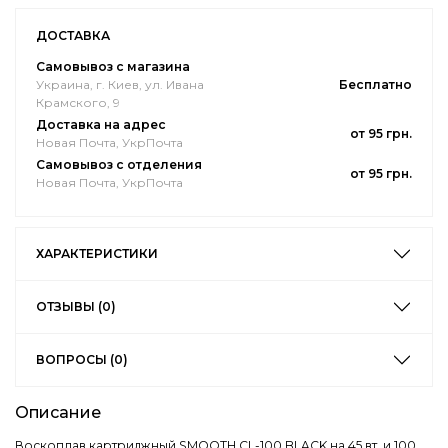
ДОСТАВКА
Самовывоз с магазина
Украина, г. Киев, ул. Ивана
Бесплатно
Крамского, 9
Доставка на адрес
от 95 грн.
Новая Почта, УкрПочта
Самовывоз с отделения
от 95 грн.
Новая Почта, УкрПочта
ХАРАКТЕРИСТИКИ
ОТЗЫВЫ (0)
ВОПРОСЫ (0)
Описание
Воскоплав картриджный SMOOTH CL-100 BLACK на 45 вт. и 100