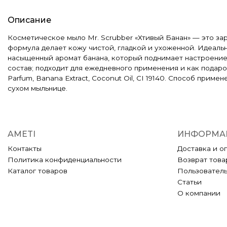
Описание
Косметическое мыло Mr. Scrubber «Хтивый Банан» — это за
формула делает кожу чистой, гладкой и ухоженной. Идеальн
насыщенный аромат банана, который поднимает настроение;
состав; подходит для ежедневного применения и как подарок;
Parfum, Banana Extract, Coconut Oil, CI 19140. Способ прим
сухом мыльнице.
AMETI
ИНФОРМА
Контакты
Доставка и о
Политика конфиденциальности
Возврат това
Каталог товаров
Пользовател
Статьи
О компании