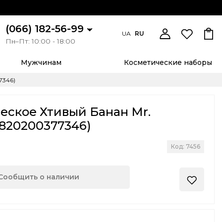
(066) 182-56-99
UA
RU
Пн–Пт: 10:00 - 18:00
Мужчинам
Косметические наборы
7346)
еское Хтивый Банан Mr.
4820200377346)
Код: 7456
Сообщить о наличии