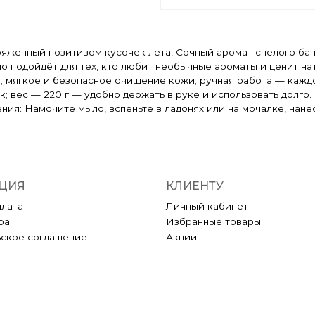
ряженный позитивом кусочек лета! Сочный аромат спелого ба
о подойдёт для тех, кто любит необычные ароматы и ценит на
 мягкое и безопасное очищение кожи; ручная работа — каждо
 вес — 220 г — удобно держать в руке и использовать долго. С
енения: Намочите мыло, вспеньте в ладонях или на мочалке, нан
ЦИЯ
КЛИЕНТУ
плата
Личный кабинет
ра
Избранные товары
ьское соглашение
Акции