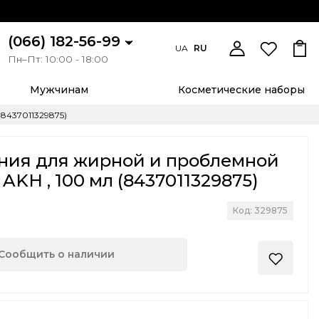
(066) 182-56-99
UA
RU
Пн–Пт: 10:00 - 18:00
Мужчинам
Косметические наборы
8437011329875)
ания для жирной и проблемной
AKH , 100 мл (8437011329875)
Код: 329875
Сообщить о наличии