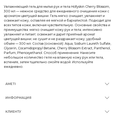
Увлажняющий гель для мытья рук и тела Hollyskin Cherry Blossom,
300 мл — нежное средство для ежедневного очищения кожи с
ароматом цветущей вишни. Гель мягко очищает, увлажняет и
освежает кожу, оставляя её мягкой и бархатистой. Подходит для
всех типов кожи, включая чувствительную. Основные свойства и
преимущества: мягко очищает кожу рук и тела; интенсивно
увлажняет и питает; освежает и дарит приятный аромат
цветущей вишни; не сушит и не раздражает кожу; удобный
объём — 300 мл. Состав (основной): Aqua, Sodium Laureth Sulfate,
Glycerin, Cocamidopropyl Betaine, Cherry Blossom Extract, Panthenol,
Parfum, Phenoxyethanol. Способ применения: Нанесите
небольшое количество геля на влажную кожу рук или тела,
вспеньте, затем тщательно смойте водой. Используйте
ежедневно.
AMETI
ИНФОРМАЦИЯ
КЛИЕНТУ