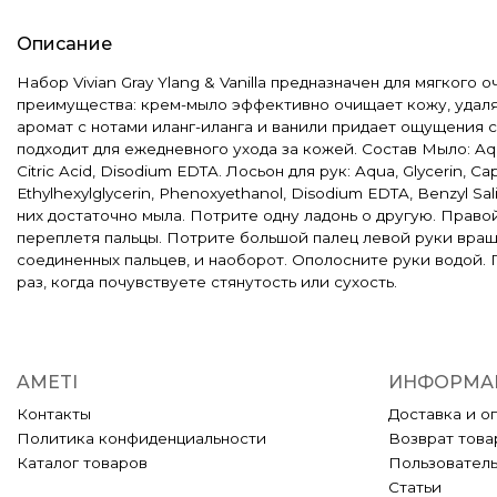
Описание
Набор Vivian Gray Ylang & Vanilla предназначен для мягко
преимущества: крем-мыло эффективно очищает кожу, удаляя
аромат с нотами иланг-иланга и ванили придает ощущения св
подходит для ежедневного ухода за кожей. Состав Мыло: Aqua,
Citric Acid, Disodium EDTA. Лосьон для рук: Aqua, Glycerin, Capr
Ethylhexylglycerin, Phenoxyethanol, Disodium EDTA, Benzyl Sa
них достаточно мыла. Потрите одну ладонь о другую. Правой
переплетя пальцы. Потрите большой палец левой руки вращ
соединенных пальцев, и наоборот. Ополосните руки водой.
раз, когда почувствуете стянутость или сухость.
AMETI
ИНФОРМА
Контакты
Доставка и о
Политика конфиденциальности
Возврат това
Каталог товаров
Пользовател
Статьи