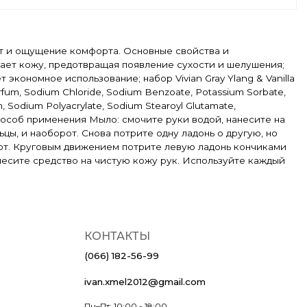
мат и ощущение комфорта. Основные свойства и
чает кожу, предотвращая появление сухости и шелушения;
кономное использование; набор Vivian Gray Ylang & Vanilla
rfum, Sodium Chloride, Sodium Benzoate, Potassium Sorbate,
fum, Sodium Polyacrylate, Sodium Stearoyl Glutamate,
ne. Способ применения Мыло: смочите руки водой, нанесите на
цы, и наоборот. Снова потрите одну ладонь о другую, но
рот. Круговым движением потрите левую ладонь кончиками
несите средство на чистую кожу рук. Используйте каждый
КОНТАКТЫ
(066) 182-56-99
ivan.xmel2012@gmail.com
Пн–Пт: 10:00 - 18:00