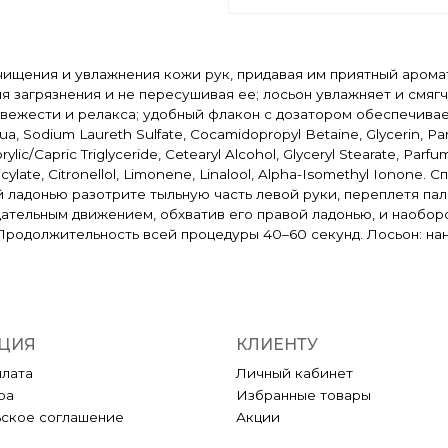
го очищения и увлажнения кожи рук, придавая им приятный аро
 загрязнения и не пересушивая ее; лосьон увлажняет и смяг
ежести и релакса; удобный флакон с дозатором обеспечивает э
 Sodium Laureth Sulfate, Cocamidopropyl Betaine, Glycerin, Pa
ylic/Capric Triglyceride, Cetearyl Alcohol, Glyceryl Stearate, Par
licylate, Citronellol, Limonene, Linalool, Alpha-Isomethyl Iono
 ладонью разотрите тыльную часть левой руки, переплетя паль
ательным движением, обхватив его правой ладонью, и наобо
 Продолжительность всей процедуры 40–60 секунд. Лосьон: на
ЦИЯ
КЛИЕНТУ
плата
Личный кабинет
ра
Избранные товары
ьское соглашение
Акции